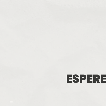
ESPERE
...