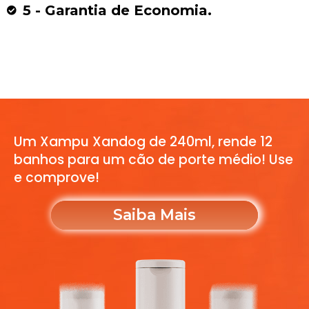
5 - Garantia de Economia.
Um Xampu Xandog de 240ml, rende 12
banhos para um cão de porte médio! Use
e comprove!
Saiba Mais