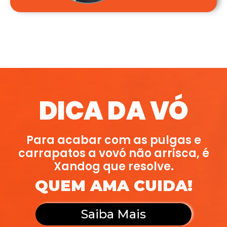
DICA DA VÓ
Para acabar com as pulgas e
carrapatos a vovó não arrisca, é
Xandog que resolve.
QUEM AMA CUIDA!
Saiba Mais